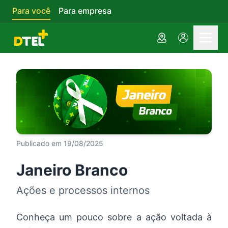
Para você
Para empresa
Contate pelo WhatsApp
Fale com a equipe agora mesmo
Indique um amigo
Ganhe descontos indicando amigos
Cadastre-se
Aproveite nossos planos e vantagens
Publicado em 19/08/2025
Janeiro Branco
Ações e processos internos
Conheça um pouco sobre a ação voltada à