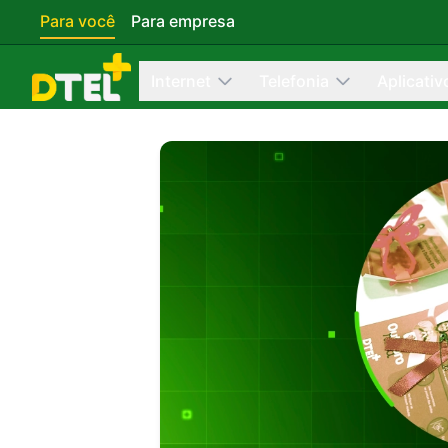
Para você
Para empresa
Internet
Telefonia
Aplicativ
Contate pelo WhatsApp
Fale com a equipe agora mesmo
Indique um amigo
Ganhe descontos indicando amigos
Cadastre-se
Aproveite nossos planos e vantagens