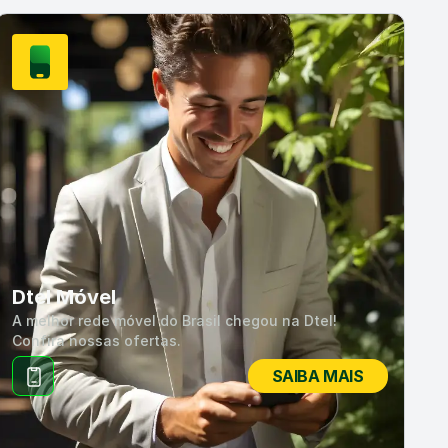
Dtel Móvel
A melhor rede móvel do Brasil chegou na Dtel!
Confira nossas ofertas.
SAIBA MAIS