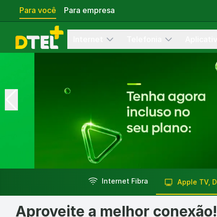
Para você
Para empresa
Internet
Telefonia
Aplicati
Disney+ + Fibra - Planos de Streaming | Dtel
Internet Fibra
Apple TV, 
Contrate Disney+ com fibra na Dtel. Conteudos Disney, Mar
Aproveite a melhor conexão!