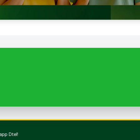
 e ganhe
 de desconto
app Dtel!