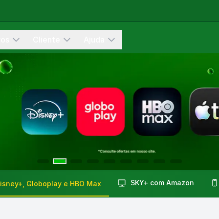
vos
Cliente
Ajuda
SKY+ com Amazon
Disney+, Globoplay e HBO Max
vel, Star Wars, Pixar e internet fibra.