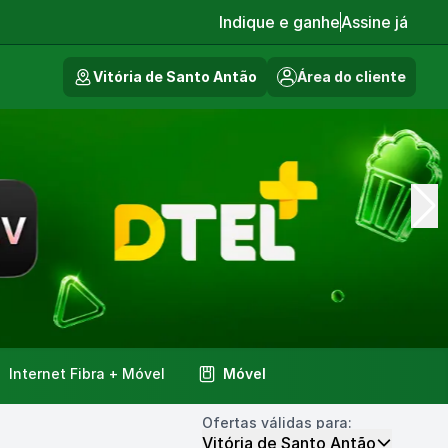
Indique e ganhe
Assine já
Vitória de Santo Antão
Área do cliente
Internet Fibra + Móvel
Móvel
Ofertas válidas para:
Vitória de Santo Antão