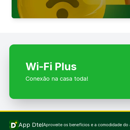
Indique amigos
Você indica um amigo e ganha 50%
SAIBA MAIS
Wi-Fi Plus
Conexão na casa toda!
App Dtel
Aproveite os benefícios e a comodidade do 