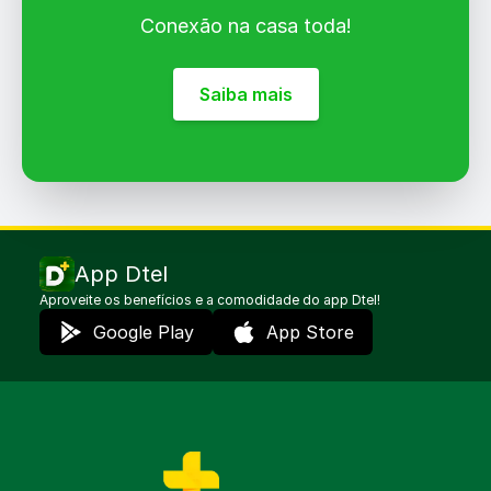
Você indica um amigo e ganha 50% de
Conexão na casa toda!
desconto
Saiba mais
SAIBA MAIS
App Dtel
Aproveite os benefícios e a comodidade do app Dtel!
Google Play
App Store