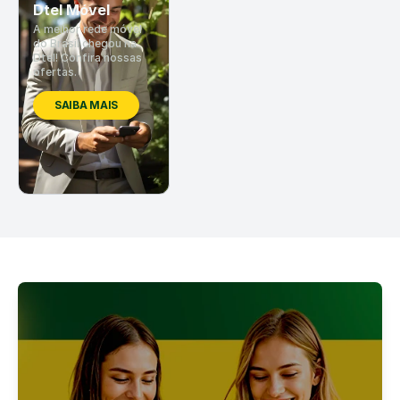
Dtel Móvel
A melhor rede móvel
do Brasil chegou na
Dtel! Confira nossas
ofertas.
SAIBA MAIS