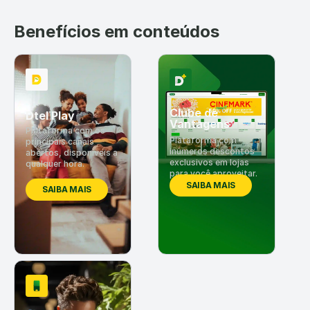
Benefícios em conteúdos
Clube de
Dtel Play
Vantagens
Plataforma com os
Plataforma com
principais canais
inúmeros descontos
abertos, disponíveis a
exclusivos em lojas
qualquer hora.
para você aproveitar.
SAIBA MAIS
SAIBA MAIS