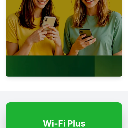
Indique
amigos e
ganhe
Wi-Fi Plus