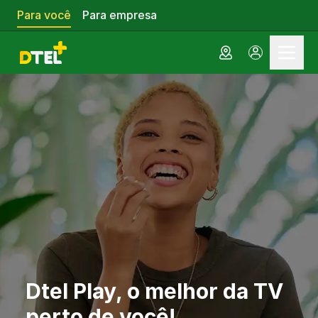
Para você
Para empresa
Contate pelo WhatsApp
Fale com a equipe agora mesmo
Indique um amigo
Ganhe descontos indicando amigos
Cadastre-se
Aproveite nossos planos e vantagens
Dtel Play, o melhor da TV
perto de você!